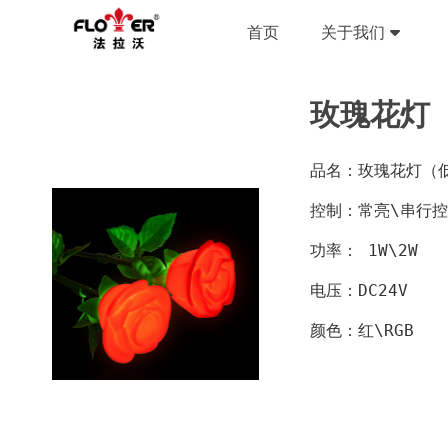
首页
关于我们
玫瑰花灯
品名：玫瑰花灯（
控制：常亮\串行
功率： 1W\2W
电压：DC24V
颜色：红\RGB